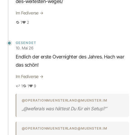
des-weitesten-weges/
Im Fediverse →
🔁 1
♥ 2
GESENDET
10. Mai 26
Endlich der erste Overnighter des Jahres. Hach war
das schön!
Im Fediverse →
↩ 1
🔁 1
♥ 9
@OPERATIONMUENSTERLAND@MUENSTER.IM
„@weferals was hättest Du für ein Setup?“
@OPERATIONMUENSTERLAND@MUENSTER.IM