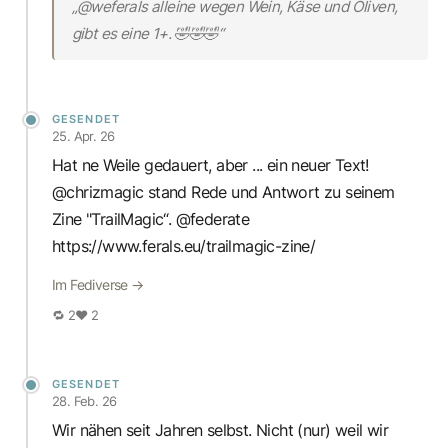
„@weferals alleine wegen Wein, Käse und Oliven,
gibt es eine 1+. 🤣🤣🤣“
GESENDET
25. Apr. 26
Hat ne Weile gedauert, aber ... ein neuer Text!
@chrizmagic stand Rede und Antwort zu seinem
Zine "TrailMagic“. @federate
https://www.ferals.eu/trailmagic-zine/
Im Fediverse →
🔁 2
♥ 2
GESENDET
28. Feb. 26
Wir nähen seit Jahren selbst. Nicht (nur) weil wir