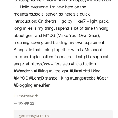
--- Hello everyone, I'm new here on the
mountains.social server, so here's a quick
introduction: On the trail I go by Hiker7 – light pack,
long miles is my thing. I spend a lot of time thinking
about gear and MYOG (Make Your Own Gear),
meaning sewing and building my own equipment.
Alongside that, I blog together with LaMa about
outdoor topics, often from a political-philosophical
angle, at https://www.ferals.eu #Introduction
#Wandern #Hiking #Ultralight #UltralightHiking
#MYOG #LongDistanceHiking #Langstrecke #Gear
#Blogging #neuhier
Im Fediverse →
↩ 1
🔁 4
♥ 22
@OUTER@MAS.TO