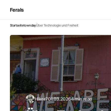
Ferals
Startseite
townday
Über Technologie und Freiheit
Hiker7
01.03.2026
4 min read