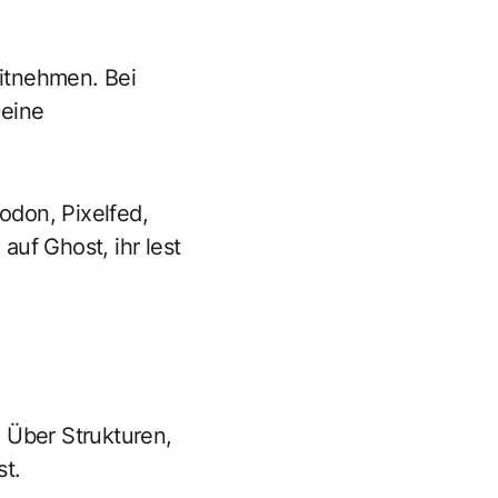
itnehmen. Bei
Deine
todon, Pixelfed,
uf Ghost, ihr lest
 Über Strukturen,
st.