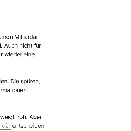
inen Milliardär
l. Auch nicht für
r wieder eine
en. Die spüren,
formationen
zweigt, roh. Aber
ardär
entscheiden