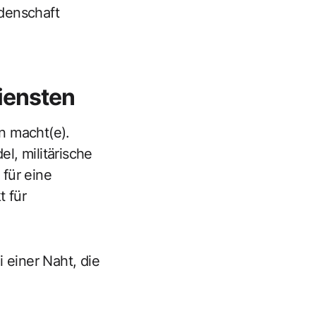
idenschaft
iensten
on macht(e).
l, militärische
für eine
t für
 einer Naht, die