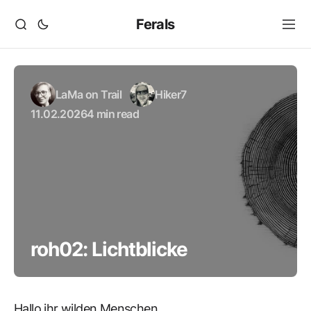
Ferals
LaMa on Trail
Hiker7
11.02.2026
4 min read
roh02: Lichtblicke
Hallo ihr wilden Menschen,